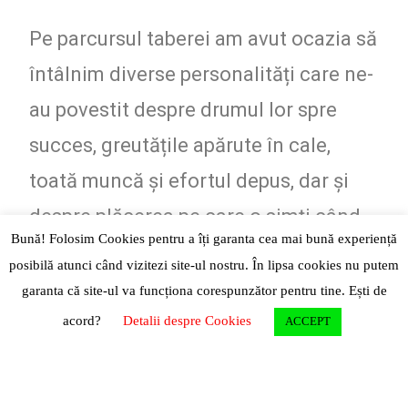
Pe parcursul taberei am avut ocazia să
întâlnim diverse personalități care ne-
au povestit despre drumul lor spre
succes, greutățile apărute în cale,
toată muncă și efortul depus, dar și
despre plăcerea pe care o simți când
Bună! Folosim Cookies pentru a îți garanta cea mai bună experiență
îți vezi visul împlinit. Aceștia ne-au dat
posibilă atunci când vizitezi site-ul nostru. În lipsa cookies nu putem
sfaturi și au încercat să ne ajute cât
garanta că site-ul va funcționa corespunzător pentru tine. Ești de
pot ei de mult prin experiența lor
acord?
Detalii despre Cookies
ACCEPT
personală. Cu unii chiar ne-am
reîntâlnit zilele următoare, bucurându-