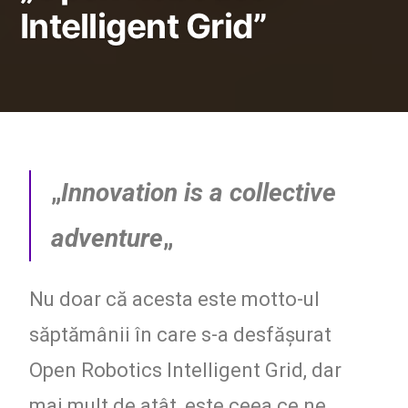
Intelligent Grid”
CyberPunk
mai
Lasă
Robotics
20,
un
2020
comentariu
„
Innovation is a collective
adventure
„
Nu doar că acesta este motto-ul
săptămânii în care s-a desfășurat
Open Robotics Intelligent Grid, dar
mai mult de atât, este ceea ce ne